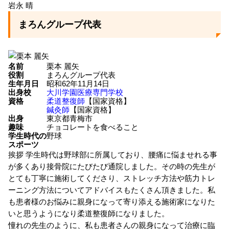
岩永 晴
まろんグループ代表
名前
栗本 麗矢
役割
まろんグループ代表
生年月日
昭和62年11月14日
出身校
大川学園医療専門学校
資格
柔道整復師
【国家資格】
鍼灸師
【国家資格】
出身
東京都青梅市
趣味
チョコレートを食べること
学生時代の
野球
スポーツ
挨拶
学生時代は野球部に所属しており、腰痛に悩ませれる事
が多くあり接骨院にたびたび通院しました。その時の先生が
とても丁寧に施術してくださり、ストレッチ方法や筋力トレ
ーニング方法についてアドバイスもたくさん頂きました。私
も患者様のお悩みに親身になって寄り添える施術家になりた
いと思うようになり柔道整復師になりました。
憧れの先生のように、私も患者さんの親身になって治療に臨