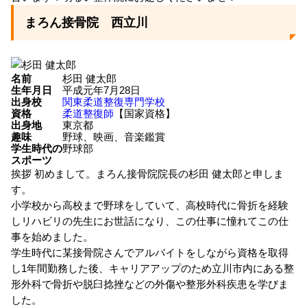
まろん接骨院 西立川
名前
杉田 健太郎
生年月日
平成元年7月28日
出身校
関東柔道整復専門学校
資格
柔道整復師
【国家資格】
出身地
東京都
趣味
野球、映画、音楽鑑賞
学生時代の
野球部
スポーツ
挨拶
初めまして。まろん接骨院院長の杉田 健太郎と申しま
す。
小学校から高校まで野球をしていて、高校時代に骨折を経験
しリハビリの先生にお世話になり、この仕事に憧れてこの仕
事を始めました。
学生時代に某接骨院さんでアルバイトをしながら資格を取得
し1年間勤務した後、キャリアアップのため立川市内にある整
形外科で骨折や脱臼捻挫などの外傷や整形外科疾患を学びま
した。