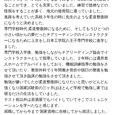
ることができ、とても充実していました。練習で捻挫などの
怪我をすることが多く、地元の接骨院に通っていました。
進路を考えていた高校３年生の時に先生のような柔道整復師
になろうと決めました。
専門学校時代
柔道整復師になるために、そしてもうひとつの
小さい頃からの夢だったチアリーディングのインストラクタ
ーになるために上京をし日本工学院八王子専門学校に進学し
ました。
専門学校入学後、勉強をしながらチアリーディング協会でイ
ンストラクターとして指導していました。２年時には通所老
人ホームでアルバイトをしており、機能訓練指導の勉強をさ
せて頂いたり、整形外科で１年間働き骨折や脱臼の整復を勉
強させて頂き臨床の勉強をさせて頂きました。
勉強が嫌いでしたが柔道整復師になりたいと思いがどんどん
強くなり国家試験前の三ヶ月はほとんど学校で勉強し家では
寝るだけの生活をしていました。
テスト前以外は居酒屋でもバイトしていてそこでコミュニケ
ーションを学べたなと感じます。
就職してから今まで
国家資格に合格してから就活しました。