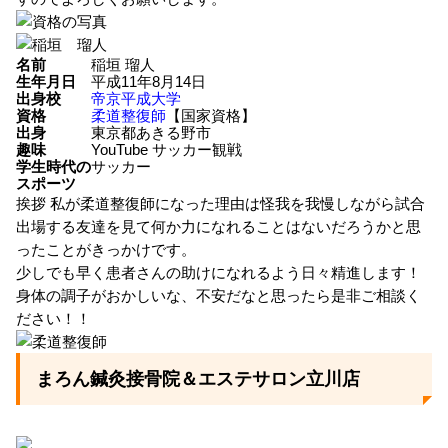
名前
稲垣 瑠人
生年月日
平成11年8月14日
出身校
帝京平成大学
資格
柔道整復師
【国家資格】
出身
東京都あきる野市
趣味
YouTube サッカー観戦
学生時代の
サッカー
スポーツ
挨拶
私が柔道整復師になった理由は怪我を我慢しながら試合
出場する友達を見て何か力になれることはないだろうかと思
ったことがきっかけです。
少しでも早く患者さんの助けになれるよう日々精進します！
身体の調子がおかしいな、不安だなと思ったら是非ご相談く
ださい！！
まろん鍼灸接骨院＆エステサロン立川店