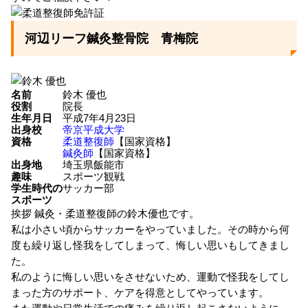
河辺リーフ鍼灸整骨院 青梅院
名前
鈴木 優也
役割
院長
生年月日
平成7年4月23日
出身校
帝京平成大学
資格
柔道整復師
【国家資格】
鍼灸師
【国家資格】
出身地
埼玉県飯能市
趣味
スポーツ観戦
学生時代の
サッカー部
スポーツ
挨拶
鍼灸・柔道整復師の鈴木優也です。
私は小さい頃からサッカーをやっていました。その時から何
度も繰り返し怪我をしてしまって、悔しい思いもしてきまし
た。
私のように悔しい思いをさせないため、運動で怪我をしてし
まった方のサポート、ケアを得意としてやっています。