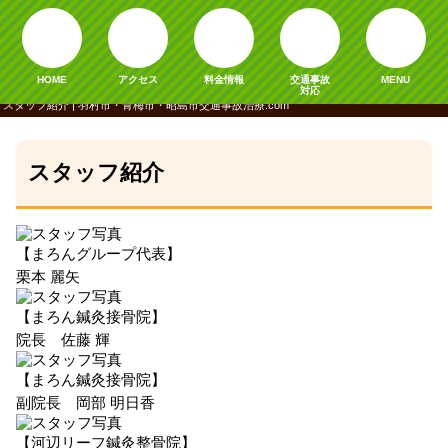
HOME
アクセス
料金情報
交通事故
MENU
対応
スタッフ紹介 | 羽村市・青梅市・昭島市交通事故治療.com
スタッフ紹介
【まろんグループ代表】
栗本 麗矢
【まろん鍼灸接骨院】
院長 佐藤 輝
【まろん鍼灸接骨院】
副院長 岡部 明日香
【河辺リーフ鍼灸整骨院】