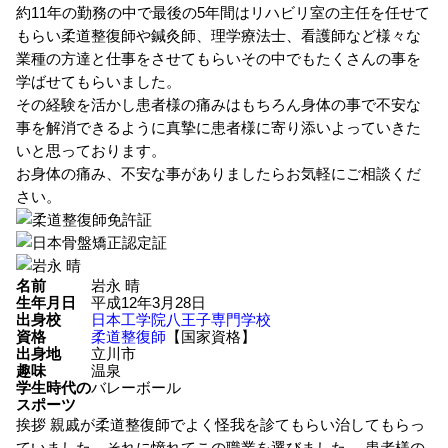
約11年の勤務の中で最後の5年間はリハビリ室の主任を任せて
もらい柔道整復師や鍼灸師、理学療法士、看護師など様々な
業種の方達と仕事をさせてもらいその中でもたくさんの事を
学ばせてもらいました。
その経験を活かし患者様の痛みはもちろん身体の事で不安な
事を解消できるように真摯に患者様に寄り添いよっていきた
いと思っております。
お身体の痛み、不安な事がありましたらお気軽にご相談くだ
さい。
名前
岩永 晴
生年月日
平成12年3月28日
出身校
日本工学院八王子専門学校
資格
柔道整復師
【国家資格】
出身地
立川市
趣味
温泉
学生時代の
バレーボール
スポーツ
挨拶
親戚が柔道整復師でよく怪我を診てもらい治してもらっ
ていました、それに憧れてこの職業を選びました。 患者様の