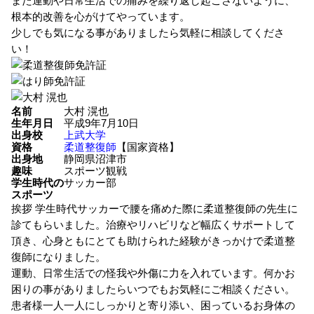
また運動や日常生活での痛みを繰り返し起こさないように、
根本的改善を心がけてやっています。
少しでも気になる事がありましたら気軽に相談してくださ
い！
名前
大村 滉也
生年月日
平成9年7月10日
出身校
上武大学
資格
柔道整復師
【国家資格】
出身地
静岡県沼津市
趣味
スポーツ観戦
学生時代の
サッカー部
スポーツ
挨拶
学生時代サッカーで腰を痛めた際に柔道整復師の先生に
診てもらいました。治療やリハビリなど幅広くサポートして
頂き、心身ともにとても助けられた経験がきっかけで柔道整
復師になりました。
運動、日常生活での怪我や外傷に力を入れています。何かお
困りの事がありましたらいつでもお気軽にご相談ください。
患者様一人一人にしっかりと寄り添い、困っているお身体の