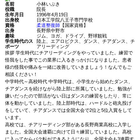
名前
小林いぶき
役職
院長
生年月日
1996年4月19日
出身校
日本工学院八王子専門学校
資格
柔道整復師
【国家資格】
出身
長野県中野市
趣味
ジム、ヨガ、ドライブ、野球観戦
学生時代のス
陸上、エアロビクス、ダンス、チアダンス、チ
ポーツ
アリーディング
挨拶
学生時代にチアリーディングをやっていました。練習で
怪我をした事でこの業界に入るきっかけになりました。患者
様の怪我や痛みを一緒に改善していきましょう！なんでもご
相談ください！
中学時代～高校時代
中学時代は、小学生から始めたダンス、
チアダンスを続けながら陸上部に所属していました。勉強が
嫌いだったので部活がない日はダンスの練習をしたり、常に
体を動かしていました。陸上部時代は、ハードルと砲丸投げ
をしていて、チアダンスでは全国大会で2位と5位入賞をして
います。
高校では、チアリーディング部がある長野商業高校に入学し
ました。全国大会連覇に向けて日々練習していました。高校
に入ってからバク転ができるようになり、全国大会も3連覇す