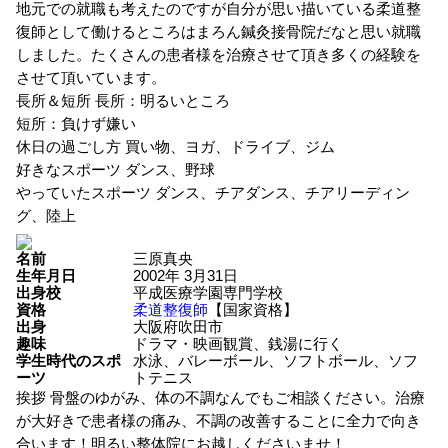
地元での就職も考えたのですが自分が思い描いている柔道整
復師として働けるところはまろん鍼灸接骨院だなと思い就職
しました。たくさんの患者様を治療させて頂き多くの経験を
させて頂いています。
長所＆短所
長所：明るいところ
短所：負けず嫌い
休日の過ごし方
買い物、ヨガ、ドライブ、ジム
好きなスポーツ
ダンス、野球
やっていたスポーツ
ダンス、チアダンス、チアリーディン
グ、陸上
名前
三原真央
生年月日
2002年 3月31日
出身校
平成医療学園専門学校
資格
柔道整復師
【国家資格】
出身
大阪府吹田市
趣味
ドラマ・映画観賞、銭湯に行く
学生時代のスポ
水泳、バレーボール、ソフトボール、ソフ
ーツ
トテニス
挨拶
骨盤のゆがみ、体の不調なんでもご相談ください。治療
が大好きで患者様の痛み、不調の改善することに全力で向き
合います！明るい整体院にお越しくださいませ！