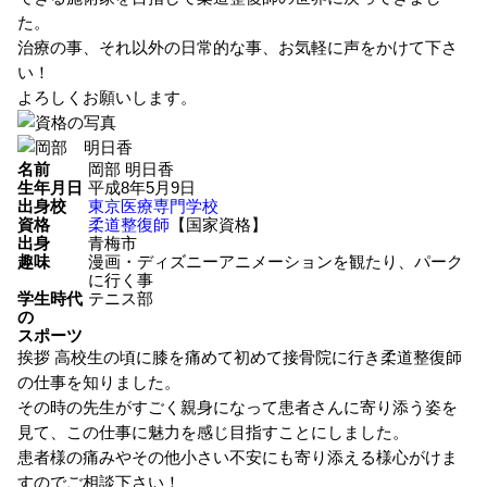
た。
治療の事、それ以外の日常的な事、お気軽に声をかけて下さ
い！
よろしくお願いします。
名前
岡部 明日香
生年月日
平成8年5月9日
出身校
東京医療専門学校
資格
柔道整復師
【国家資格】
出身
青梅市
趣味
漫画・ディズニーアニメーションを観たり、パーク
に行く事
学生時代
テニス部
の
スポーツ
挨拶
高校生の頃に膝を痛めて初めて接骨院に行き柔道整復師
の仕事を知りました。
その時の先生がすごく親身になって患者さんに寄り添う姿を
見て、この仕事に魅力を感じ目指すことにしました。
患者様の痛みやその他小さい不安にも寄り添える様心がけま
すのでご相談下さい！