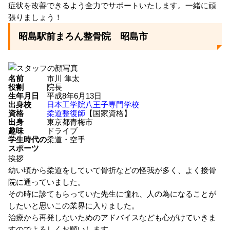
症状を改善できるよう全力でサポートいたします。一緒に頑
張りましょう！
昭島駅前まろん整骨院 昭島市
名前
市川 隼太
役割
院長
生年月日
平成8年6月13日
出身校
日本工学院八王子専門学校
資格
柔道整復師
【国家資格】
出身
東京都青梅市
趣味
ドライブ
学生時代の
柔道・空手
スポーツ
挨拶
幼い頃から柔道をしていて骨折などの怪我が多く、よく接骨
院に通っていました。
その時に診てもらっていた先生に憧れ、人の為になることが
したいと思いこの業界に入りました。
治療から再発しないためのアドバイスなども心がけていきま
すのでよろしくお願いします。