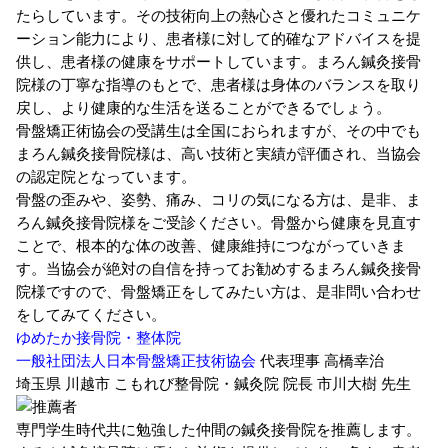
たらしています。その技術向上の熱心さと優れたコミュニケ
ーション能力により、患者様に対して的確なアドバイスを提
供し、患者様の健康をサポートしています。まろん鍼灸接骨
院様の丁寧な指導のもとで、患者様は身体のバランスを取り
戻し、より健康的な生活を送ることができるでしょう。
骨盤矯正術協会の受講生は全国におられますが、その中でも
まろん鍼灸接骨院様は、高い技術と実績が評価され、当協会
の認定院となっています。
骨盤の歪みや、姿勢、痛み、コリの気になる方は、是非、ま
ろん鍼灸接骨院様をご受診ください。骨盤から健康を見直す
ことで、根本的な体の改善、健康維持につながっていきま
す。当協会が絶対の自信を持ってお勧めするまろん鍼灸接骨
院様ですので、骨盤矯正をしてみたい方は、是非問い合わせ
をしてみてください。
ゆめたか接骨院・整体院
一般社団法人日本骨盤矯正技術協会
代表理事 高橋幸治
埼玉県 川越市 こもれび整骨院・鍼灸院 院長
市川大樹 先生
専門学生時代共に勉強した仲間の鍼灸接骨院を推薦します。