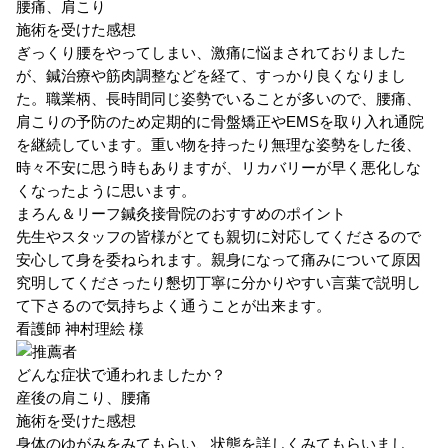
腰痛、肩こり
施術を受けた感想
ぎっくり腰をやってしまい、激痛に悩まされておりました
が、鍼治療や筋肉調整などを経て、すっかり良くなりまし
た。職業柄、長時間同じ姿勢でいることが多いので、腰痛、
肩こりの予防のため定期的に骨盤矯正やEMSを取り入れ通院
を継続しています。重い物を持ったり無理な姿勢をした後、
時々不安に思う時もありますが、リカバリーが早く悪化しな
くなったように思います。
まろん＆リーフ鍼灸接骨院のおすすめのポイント
先生やスタッフの皆様がとても親切に対応してくださるので
安心して身を委ねられます。親身になって痛みについて原因
究明してくださったり懇切丁寧に分かりやすい言葉で説明し
て下さるので気持ちよく通うことが出来ます。
看護師
神村理絵 様
どんな症状で通われましたか？
産後の肩こり、腰痛
施術を受けた感想
身体のゆがみをみてもらい、状態を詳しくみてもらいまし