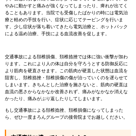
やみに動かすと痛みが強くなってしまったり、痺れが出てく
ることもあります。当院でも受傷したばかりの時には電気治
療と軽めの手技を行い、症状に応じてテーピングを行いま
す。少し症状が落ち着いてきたら電気治療と、ホットパック
による温め治療、手技による血流改善を促します。
交通事故による頚椎損傷、頚椎捻挫では体に強い衝撃が加わ
ります。これにより人の体は自分を守ろうとする防御反応に
より筋肉を硬直させます。この筋肉が硬直した状態は血流を
阻害し、頚椎捻挫・頚椎損傷の傷が治っていくのを遅らせて
しまいます。きちんとした治療を施さないと、筋肉の硬直は
血流の悪さからなかなか改善されず、痛みがなかなか消えな
かったり、痛みがぶり返したりしてしまいます。
もし交通事故による頚椎捻挫、頚椎損傷になってしまった
ら、ぜひ一度まろんグループの接骨院までお越しください。