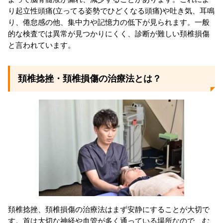
り起立性頭痛(立ってる姿勢でひどくなる頭痛)や吐き気、耳鳴
り、倦怠感の他、集中力や記憶力の低下が見られます。一般
的な検査では異常が見つかりにくく、診断が難しい頚椎損傷
と言われています。
頚椎捻挫・頚椎損傷の治療法とは？
頚椎捻挫、頚椎損傷の治療法はまず安静にすることが大切で
す。首は大切な神経や血管が多く通っている場所なので、む