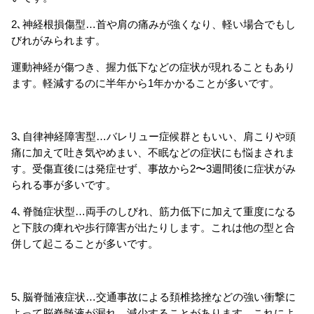
2､神経根損傷型…首や肩の痛みが強くなり、軽い場合でもし
びれがみられます。
運動神経が傷つき、握力低下などの症状が現れることもあり
ます。軽減するのに半年から1年かかることが多いです。
3､自律神経障害型…バレリュー症候群ともいい、肩こりや頭
痛に加えて吐き気やめまい、不眠などの症状にも悩まされま
す。受傷直後には発症せず、事故から2〜3週間後に症状がみ
られる事が多いです。
4､脊髄症状型…両手のしびれ、筋力低下に加えて重度になる
と下肢の痺れや歩行障害が出たりします。これは他の型と合
併して起こることが多いです。
5､脳脊髄液症状…交通事故による頚椎捻挫などの強い衝撃に
よって脳脊髄液が漏れ、減少することがあります。これによ