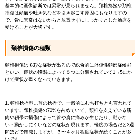
基本的に画像診断では異常が見られません。頚椎捻挫や頚椎
損傷は頭痛や吐き気などを引き起こす原因にもなりますの
で、骨に異常はないからと放置せずにしっかりとした治療を
受けることが大切です。
頚椎損傷の種類
頚椎損傷は多彩な症状が出るので総合的に外傷性頚部症候群
といい、症状の段階によって５つに分類されていて1→5にか
けて症状が重くなっていきます。
1､頚椎捻挫型…首の捻挫で、一般的にむち打ちとも言われて
います。頚椎損傷の70%を占めていて、頚椎を支えている筋
肉や靭帯の損傷によって首や肩に痛みが生じたり、動かな
い・動かしにくいなどの症状が現れます。軽度の場合だと3週
間ほどで軽減しますが、３〜４ヶ月程度症状が続くことが多
いです。